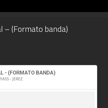
al – (Formato banda)
AL - (FORMATO BANDA)
ASS - JEREZ