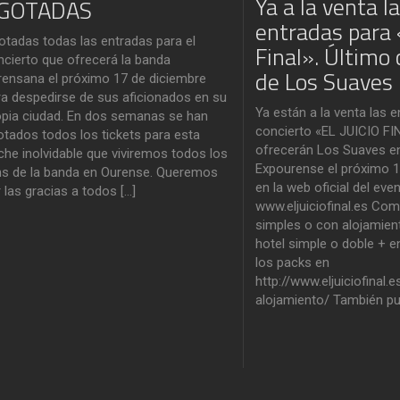
Ya a la venta l
GOTADAS
entradas para «
otadas todas las entradas para el
Final». Último 
ncierto que ofrecerá la banda
de Los Suaves
rensana el próximo 17 de diciembre
ra despedirse de sus aficionados en su
Ya están a la venta las e
opia ciudad. En dos semanas se han
concierto «EL JUICIO FI
otados todos los tickets para esta
ofrecerán Los Suaves en
che inolvidable que viviremos todos los
Expourense el próximo 1
ns de la banda en Ourense. Queremos
en la web oficial del eve
 las gracias a todos […]
www.eljuiciofinal.es Com
simples o con alojamien
hotel simple o doble + e
los packs en
http://www.eljuiciofinal
alojamiento/ También pu