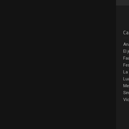
Ca
An
El 
Fa
Fe
La
Lu
Me
Si
Ví