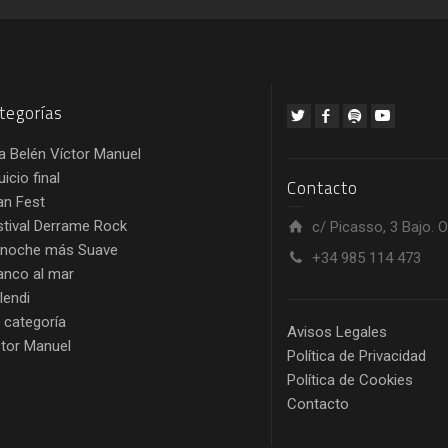
tegorías
a Belén Víctor Manuel
juicio final
Contacto
an Fest
stival Derrame Rock
c/ Picasso, 3 Bajo. 
 noche más Suave
+34 985 114 473
anco al mar
lendi
n categoría
Avisos Legales
ctor Manuel
Política de Privacidad
Política de Cookies
Contacto