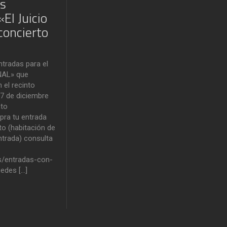
as
El Juicio
concierto
ntradas para el
NAL» que
 el recinto
7 de diciembre
nto
pra tu entrada
to (habitación de
ntrada) consulta
.es/entradas-con-
edes […]