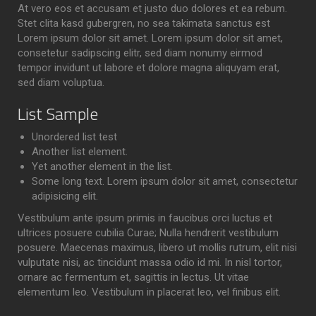
At vero eos et accusam et justo duo dolores et ea rebum.
Stet clita kasd gubergren, no sea takimata sanctus est
Lorem ipsum dolor sit amet. Lorem ipsum dolor sit amet,
consetetur sadipscing elitr, sed diam nonumy eirmod
tempor invidunt ut labore et dolore magna aliquyam erat,
sed diam voluptua.
List Sample
Unordered list test
Another list element.
Yet another element in the list.
Some long text. Lorem ipsum dolor sit amet, consectetur
adipisicing elit.
Vestibulum ante ipsum primis in faucibus orci luctus et
ultrices posuere cubilia Curae; Nulla hendrerit vestibulum
posuere. Maecenas maximus, libero ut mollis rutrum, elit nisi
vulputate nisi, ac tincidunt massa odio id mi. In nisl tortor,
ornare ac fermentum et, sagittis in lectus. Ut vitae
elementum leo. Vestibulum in placerat leo, vel finibus elit.