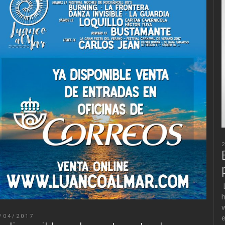
L
h
w
/04/2017
e