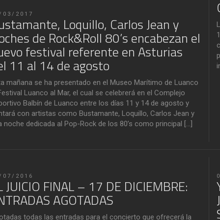
/03/2017
ustamante, Loquillo, Carlos Jean y
L
oches de Rock&Roll 80’s encabezan el
1
c
uevo festival referente en Asturias
p
el 11 al 14 de agosto
i
ta mañana se ha presentado en el Museo Marítimo de Luanco
Festival Luanco al Mar, el cual se celebrerá en el Complejo
portivo Balbín de Luanco entre los días 11 y 14 de agosto y
ntará con artistas como Bustamante, Loquillo, Carlos Jean y
a noche dedicada al Pop-Rock de los 80’s como principal […]
/07/2016
L JUICIO FINAL – 17 DE DICIEMBRE:
NTRADAS AGOTADAS
otadas todas las entradas para el concierto que ofrecerá la