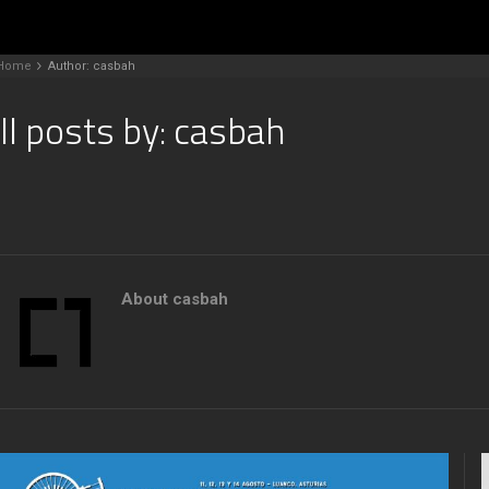
Home
Author: casbah
ll posts by: casbah
About casbah