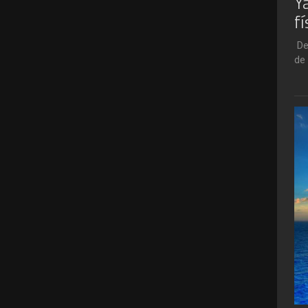
Y
f
De
de