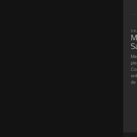
08
M
S
Me
ple
Co
ent
de 