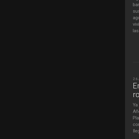
ba
su
ag
vi
las
26
E
r
Ya
Año
Pla
co
Ile