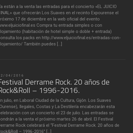
a están a la venta las entradas para el concierto «EL JUICIO
INAL» que ofrecerán Los Suaves en el recinto Expourense el
róximo 17 de diciembre en la web oficial del evento
ww.eljuiciofinal.es Compra tu entrada simples o con
lojamiento (habitación de hotel simple o doble + entrada)
onsulta los packs en http://www.eljuiciofinal.es/entradas-con-
lojamiento/ También puedes […]
22/04/2016
Festival Derrame Rock. 20 años de
Rock&Roll – 1996-2016.
n julio, en Laboral Ciudad de la Cultura, Gijón. Los Suaves
Ourense), Ilegales, Costas y La Destilería encabezarán esta
elebración con un concierto el 23 de julio. Las entradas se
ondrán a la venta el próximo martes 26 de abril. El Festival
errame Rock celebrará el “Festival Derrame Rock. 20 años de
ock&Roll – 1996-2016” […]