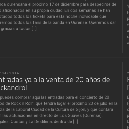
nda ourensana el próximo 17 de diciembre para despedirse de
Y
s aficionados en su propia ciudad. En dos semanas se han
F
otados todos los tickets para esta noche inolvidable que
p
viremos todos los fans de la banda en Ourense. Queremos dar
w
 gracias a todos […]
a
c
a
/04/2016
ntradas ya a la venta de 20 años de
ockandroll
 puedes comprar aquí las entradas para el concierto de ‪20
E
s de Rock n Roll‬”, que tendrá lugar el próximo 23 de julio en la
(
za de la Laboral Ciudad de la Cultura de Gijón, y que contará
c
n las actuaciones en directo de Los Suaves (Ourense),
p
gales, Costas y La Destilería, dentro de […]
D
R