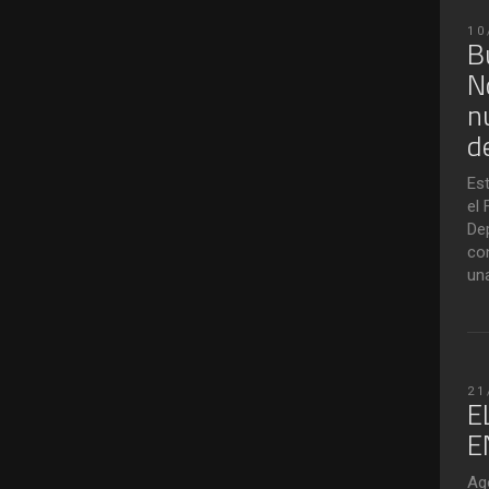
10
B
N
n
d
Es
el 
De
co
un
21
E
E
Ag