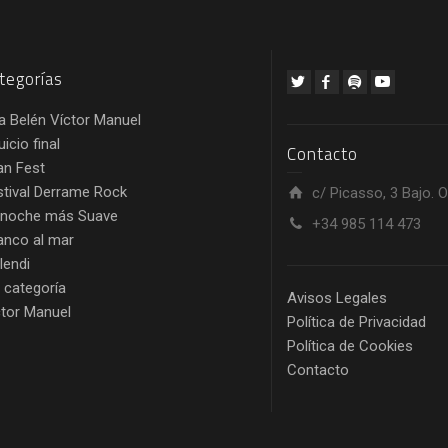
tegorías
a Belén Víctor Manuel
juicio final
Contacto
an Fest
stival Derrame Rock
c/ Picasso, 3 Bajo. 
 noche más Suave
+34 985 114 473
anco al mar
lendi
n categoría
Avisos Legales
ctor Manuel
Política de Privacidad
Política de Cookies
Contacto