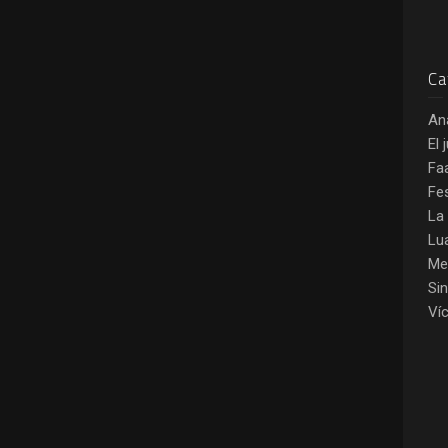
Ca
An
El 
Fa
Fe
La
Lu
Me
Si
Ví